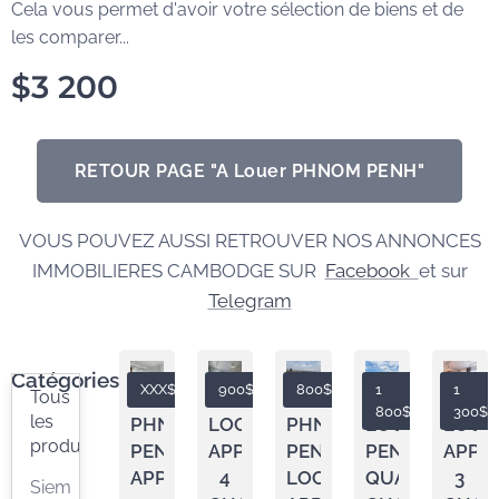
Cela vous permet d'avoir votre sélection de biens et de
les comparer...
$
3 200
RETOUR PAGE "A Louer PHNOM PENH"
VOUS POUVEZ AUSSI RETROUVER NOS ANNONCES
IMMOBILIERES CAMBODGE SUR
Facebook
et sur
Telegram
Catégories
XXX$
900$
800$
1
1
Tous
800$
300$
les
PHNOM
LOCATION
PHNOM
LOCATION
LOCA
produits
PENH
APPARTEMENT
PENH
PENTHOUSE
APPA
APPARTEMENT
4
LOCATION
QUATRE
3
Siem