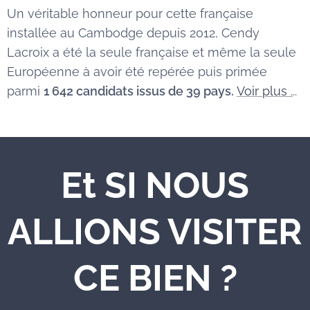
Un véritable honneur pour cette française
installée au Cambodge depuis 2012, Cendy
Lacroix a été la seule française et même la seule
Européenne à avoir été repérée puis primée
parmi
1 642 candidats issus de 39 pays.
Voir plus .
..
Et SI NOUS
ALLIONS VISITER
CE BIEN ?