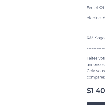
Eau et Wi-
électricit
-----------
Réf.: S09
-----------
Faites vot
annonces 
Cela vous
comparer..
$
1 4