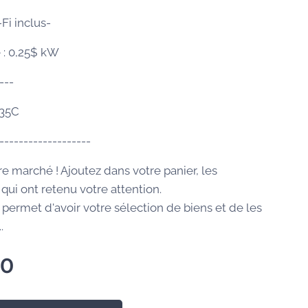
Fi inclus-
é : 0,25$ kW
---
035C
-------------------
re marché ! Ajoutez dans votre panier, les
qui ont retenu votre attention.
 permet d'avoir votre sélection de biens et de les
.
00