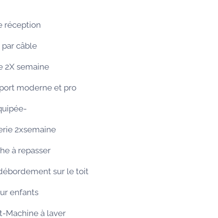
e réception
 par câble
e 2X semaine
sport moderne et pro
quipée-
erie 2xsemaine
he à repasser
 débordement sur le toit
ur enfants
rt-Machine à laver