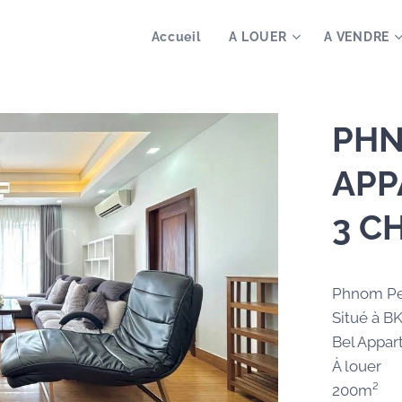
Accueil
A LOUER
A VENDRE
PHN
APP
3 C
Phnom P
Situé à B
Bel Appa
À louer
200m²