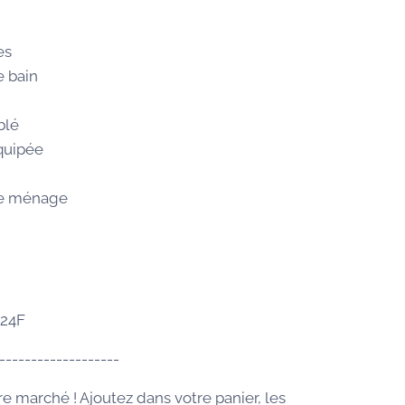
es
e bain
blé
quipée
de ménage
024F
-------------------
re marché ! Ajoutez dans votre panier, les