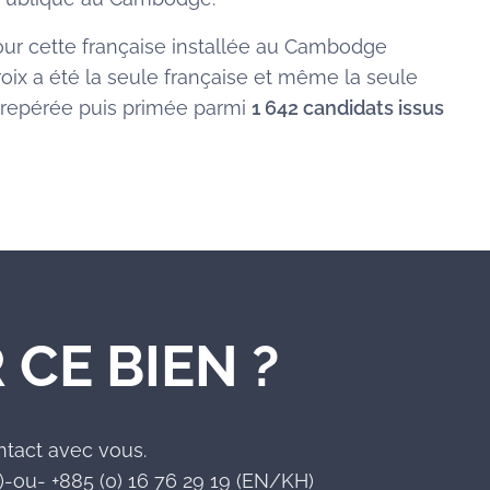
ur cette française installée au Cambodge
oix a été la seule française et même la seule
 repérée puis primée parmi
1 642 candidats issus
 CE BIEN ?
ntact avec vous.
-ou- +885 (0) 16 76 29 19 (EN/KH)