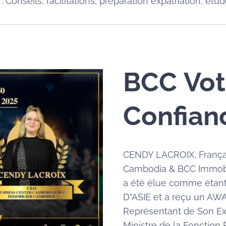
nseils, facilitations, préparation expatriation, étude
BCC
Vot
Confian
CENDY LACROIX, Françai
Cambodia & BCC Immob
a été élue comme éta
D"ASIE et a reçu un AW
Représentant de Son Ex
Ministre de la Fonctio