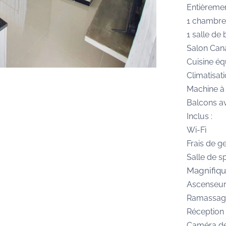
Entièreme
1 chambre
1 salle de
Salon Cana
Cuisine éq
Climatisat
Machine à 
Balcons a
Inclus :
Wi-Fi
Frais de g
Salle de sp
Magnifiq
Ascenseu
Ramassag
Réception
Caméra de