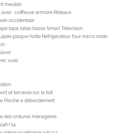
nt meublé
 avec coiffeuse armoire Rideaux
 bain occidentale
pé tapis table basse Smart Télévision
uipée plaque hotte Réfrigérateur four micro onde
ion
laver
vec vues
estion
ort et terrasse sur le toit
ue
Piscine à débordement
r
e des ordures ménagères
 24h/24
 vidéosurveillance 24h/24