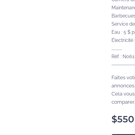
Maintenan
Barbecues
Service de
Eau : 5 $ 
Électricité
……………
Réf. : N06
---------------
Faites vot
annonces 
Cela vous
comparer..
$
550