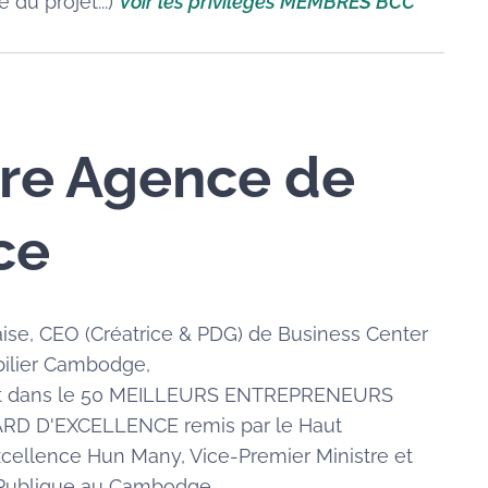
 du projet...)
Voir les privilèges MEMBRES BCC
re Agence de
ce
se, CEO (Créatrice & PDG) de Business Center
ilier Cambodge,
nt dans le 50 MEILLEURS ENTREPRENEURS
ARD D'EXCELLENCE remis par le Haut
cellence Hun Many, Vice-Premier Ministre et
n Publique au Cambodge.