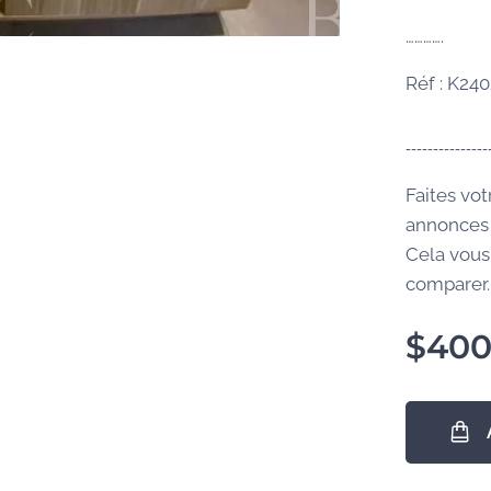
………….
Réf : K24
---------------
Faites vot
annonces 
Cela vous
comparer..
$
40