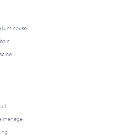
e lumineuse
 bain
scine
uit
de ménage
ing