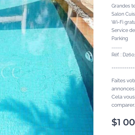
Grandes t
Salon Cuis
Wi-Fi gratu
Service d
Parking
……………
Réf. : D26
-----------
Faites vot
annonces 
Cela vous
comparer..
$
1 0