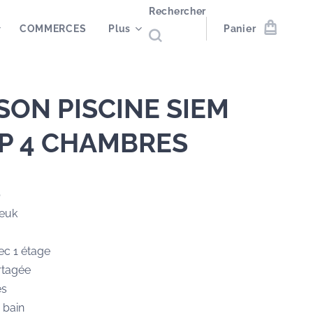
Rechercher
COMMERCES
Plus
Panier
SON PISCINE SIEM
P 4 CHAMBRES
p
euk
ec 1 étage
rtagée
es
e bain