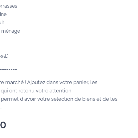
errasses
ine
it
e ménage
035D
--------
re marché ! Ajoutez dans votre panier, les
qui ont retenu votre attention.
 permet d'avoir votre sélection de biens et de les
.
00