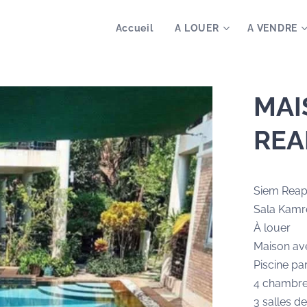
Accueil
A LOUER
A VENDRE
MAI
REA
Siem Rea
Sala Kamr
À louer
Maison av
Piscine pa
4 chambr
3 salles d