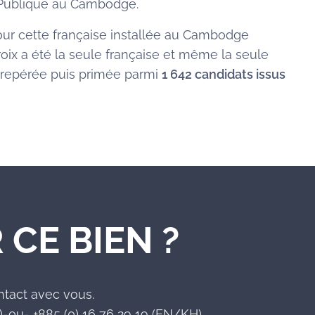
n Publique au Cambodge.
ur cette française installée au Cambodge
oix a été la seule française et même la seule
 repérée puis primée parmi
1 642 candidats issus
 CE BIEN ?
ntact avec vous.
-ou- +885 (0) 16 76 29 19 (EN/KH)