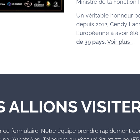
Ministre de la Fonctio
Un véritable honneur po
depuis 2012, Cendy Lacr
Européenne à avoir été
de 39 pays.
Voir plus .
..
S ALLIONS VISITER
r ce formulaire. Notre équipe prendre rapidement co
 par WhatsApp, Telegram au +855 (0) 87 27 77 00 (FR)