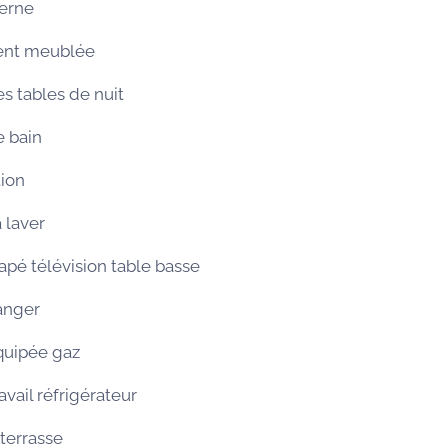
erne
ent meublée
s tables de nuit
e bain
tion
 laver
apé télévision table basse
anger
quipée gaz
avail réfrigérateur
 terrasse