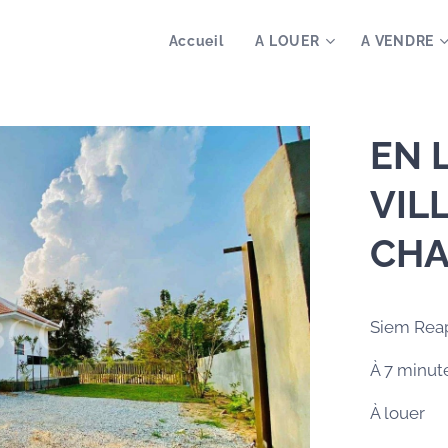
Accueil
A LOUER
A VENDRE
EN 
VIL
CH
Siem Rea
À 7 minut
À louer