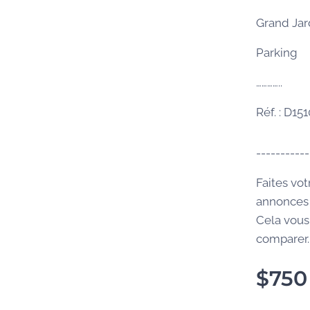
Grand Jar
Parking
…………..
Réf. : D15
-----------
Faites vot
annonces 
Cela vous
comparer..
$
750