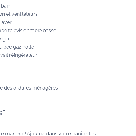
e bain
on et ventilateurs
laver
pé télévision table basse
anger
uipée gaz hotte
avail réfrigérateur
e des ordures ménagères
09B
------------
re marché ! Ajoutez dans votre panier, les