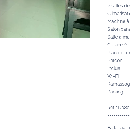
2 salles d
Climatisati
Machine à 
Salon cana
Salle à m
Cuisine éq
Plan de tr
Balcon
Inclus :
Wi-Fi
Ramassag
Parking
…………..
Réf. : D08
-----------
Faites vot