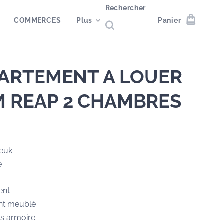
Rechercher
COMMERCES
Plus
Panier
ARTEMENT A LOUER
M REAP 2 CHAMBRES
p
euk
e
ent
nt meublé
s armoire