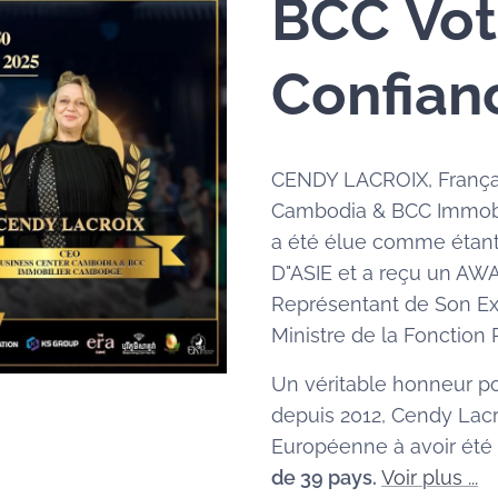
BCC
Vot
Confian
CENDY LACROIX, Françai
Cambodia & BCC Immob
a été élue comme éta
D"ASIE et a reçu un AW
Représentant de Son Ex
Ministre de la Fonctio
Un véritable honneur po
depuis 2012, Cendy Lacr
Européenne à avoir été
de 39 pays.
Voir plus ...