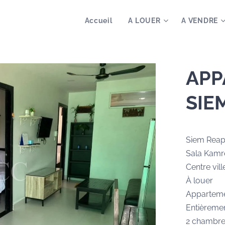
Accueil
A LOUER
A VENDRE
APP
SIE
Siem Rea
Sala Kamr
Centre vill
À louer
Appartem
Entièreme
2 chambre