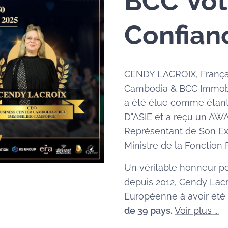
BCC
Vot
Confian
CENDY LACROIX, Françai
Cambodia & BCC Immob
a été élue comme éta
D"ASIE et a reçu un AW
Représentant de Son Ex
Ministre de la Fonctio
Un véritable honneur po
depuis 2012, Cendy Lacr
Européenne à avoir été
de 39 pays.
Voir plus ...