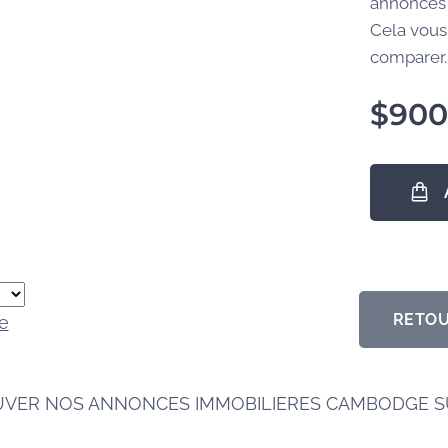
annonces 
Cela vous
comparer..
$
90
RETOU
e
UVER NOS ANNONCES IMMOBILIERES CAMBODGE 