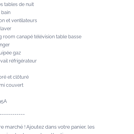
 tables de nuit
e bain
on et ventilateurs
laver
ng room canapé télévision table basse
anger
quipée gaz
vail réfrigérateur
oré et clôturé
emi couvert
095A
------------
re marché ! Ajoutez dans votre panier, les