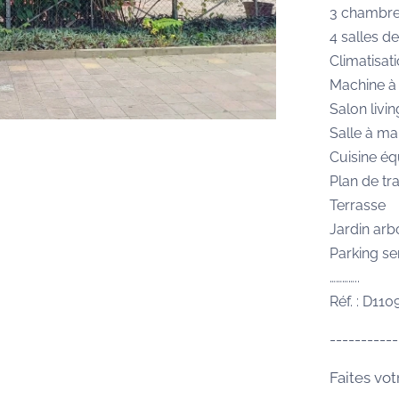
3 chambres
4 salles d
Climatisati
Machine à 
Salon livi
Salle à m
Cuisine é
Plan de tra
Terrasse
Jardin arb
Parking s
…………..
Réf. : D11
-----------
Faites vot