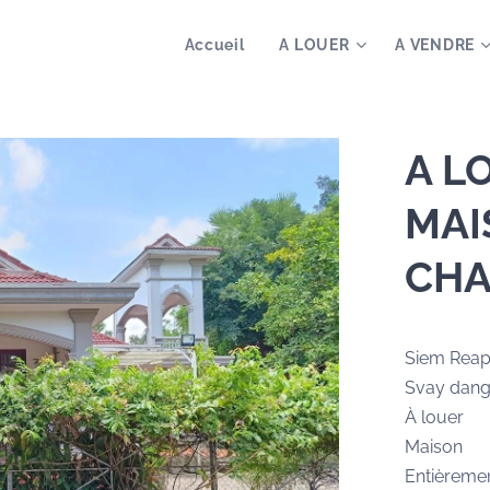
Accueil
A LOUER
A VENDRE
A L
MAI
CH
Siem Rea
Svay dan
À louer
Maison
Entièreme