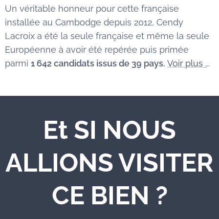
Un véritable honneur pour cette française
installée au Cambodge depuis 2012, Cendy
Lacroix a été la seule française et même la seule
Européenne à avoir été repérée puis primée
parmi
1 642 candidats issus de 39 pays.
Voir plus .
..
Et SI NOUS
ALLIONS VISITER
CE BIEN ?