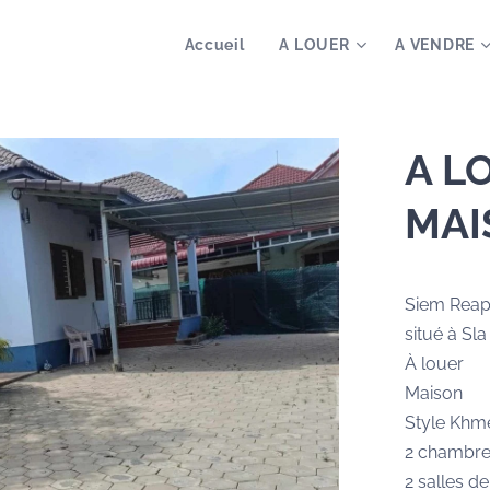
Accueil
A LOUER
A VENDRE
A L
MAI
Siem Rea
situé à Sl
À louer
Maison
Style Khm
2 chambre
2 salles d