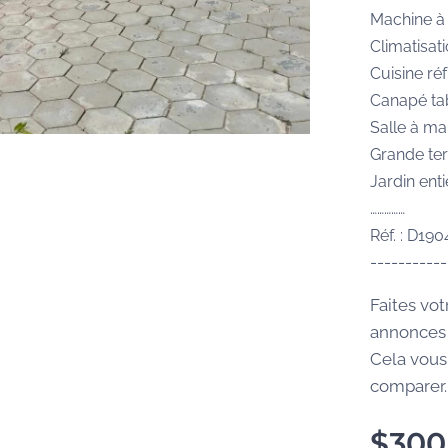
Machine à 
Climatisat
Cuisine ré
Canapé tab
Salle à m
Grande ter
Jardin ent
……………
Réf. : D19
-----------
Faites vot
annonces 
Cela vous
comparer..
$
300