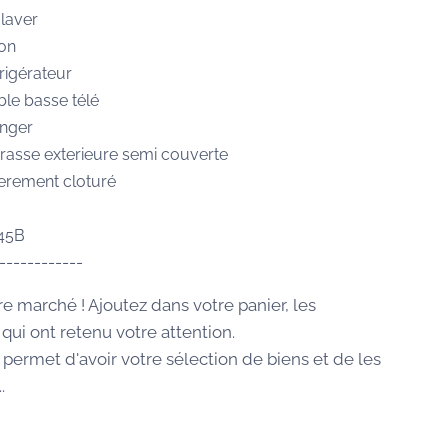
laver
ion
frigérateur
le basse télé
anger
rasse exterieure semi couverte
ierement cloturé
045B
------------
re marché ! Ajoutez dans votre panier, les
qui ont retenu votre attention.
 permet d'avoir votre sélection de biens et de les
.